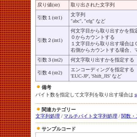
戻り値(str)
取り出された文字列
文字列
引数１(str1)
"abc", "efg" など
何文字目から取り出すかを指
０からカウントする
引数２(int1)
１文字目から取り出す場合は
右側からカウントする場合、
引数３(int2)
何文字取り出すかを指定する
エンコーディングを指定する
引数４(str2)
'EUC-JP', 'Shift_JIS' など
備考
バイト数を指定して文字列を取り出す場合は
s
関連カテゴリー
文字列処理
/
マルチバイト文字列処理
/
関数・
サンプルコード